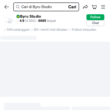
Cari
Byru Studio
Follow
4.9
(3.002) •
6685
terjual
Chat
544 pelanggan
60+ menit chat dibalas
9 tahun berjualan