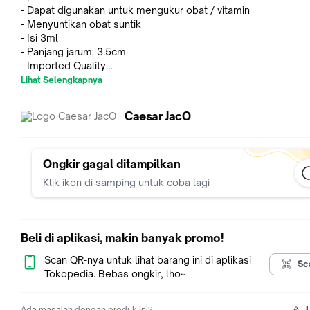
- Dapat digunakan untuk mengukur obat / vitamin
- Menyuntikan obat suntik
- Isi 3ml
- Panjang jarum: 3.5cm
- Imported Quality
Lihat Selengkapnya
>>> Harga per pcs
Caesar JacO
NB :
1. Pastikan chat kami terlebih dahulu sebelum order untuk
memastikan ketersediaan stok
Ongkir gagal ditampilkan
2. Kami menjamin semua produk yang dijual adalah produk y
Klik ikon di samping untuk coba lagi
berkualitas dan dipastikan tidak ada kerusakan sebelum dikir
3. Kami memastikan harga kami paling murah se-Indonesia. K
ada yang jual lebih murah info kami langsung dan buktikan
Beli di aplikasi, makin banyak promo!
Menyediakan berbagai jasa kebutuhan Anjing dan Kucing:
Scan QR-nya untuk lihat barang ini di aplikasi
Sc
1. Jual Beli berbagai jenis ras kecil, sedang dan besar (dari um
Tokopedia. Bebas ongkir, lho~
anakan, remaja, indukan dewasa jantan betina)
2. Menjual pet food (dog & cat), vitamin, shampo, obat, kand
Ada masalah dengan produk ini?