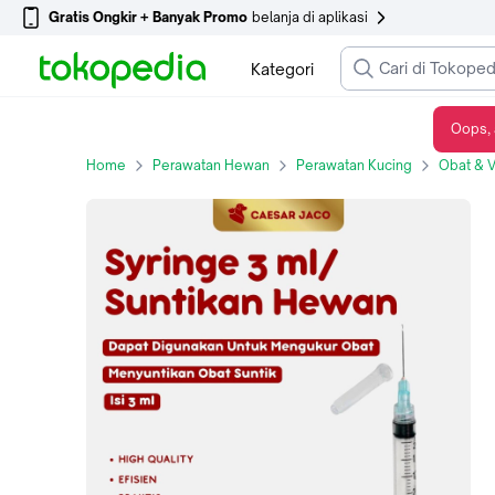
Gratis Ongkir + Banyak Promo
belanja di aplikasi
Kategori
Oops, 
Syringe 3ML / Spuit / Spet / Suntikan Hewan Anjing Kucing
Home
Perawatan Hewan
Perawatan Kucing
Obat & V