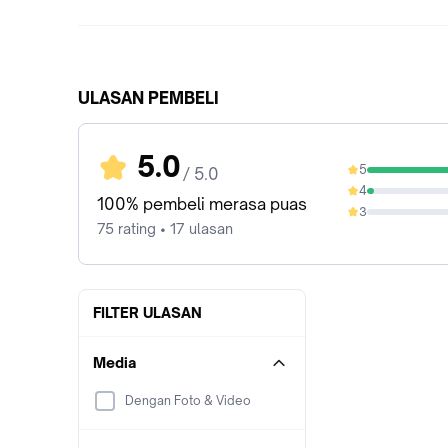
ULASAN PEMBELI
5.0
5
/ 5.0
96%
4
4%
100% pembeli merasa puas
3
0%
75 rating • 17 ulasan
FILTER ULASAN
Media
Dengan Foto & Video