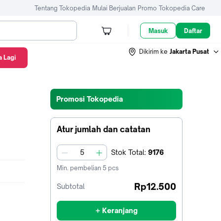
Tentang Tokopedia
Mulai Berjualan
Promo
Tokopedia Care
Masuk
Daftar
Dikirim ke
Jakarta Pusat
 Lagi
Promosi Tokopedia
Atur jumlah dan catatan
Stok
Total
:
9176
jumlah
Min. pembelian
5
pcs
Rp12.500
Subtotal
+ Keranjang