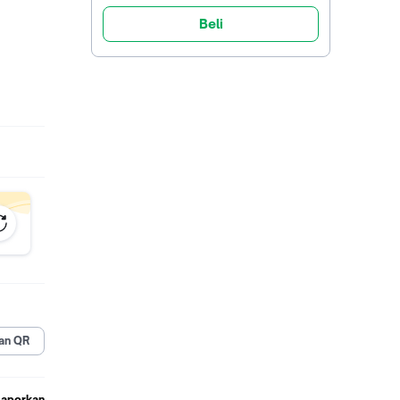
Beli
ang
im
alau
an QR
ur
ang, dan
Laporkan