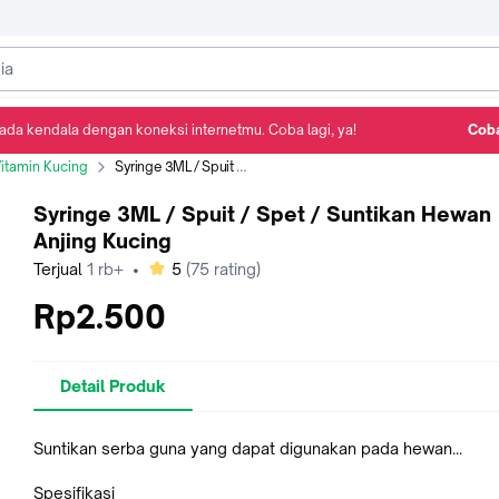
ada kendala dengan koneksi internetmu. Coba lagi, ya!
Coba
Detail Produk
Ulasan
Rekomendasi
itamin Kucing
Syringe 3ML / Spuit / Spet / Suntikan Hewan Anjing Kucing
Syringe 3ML / Spuit / Spet / Suntikan Hewan
Anjing Kucing
bintang
Terjual
1 rb+
•
5
(
75
rating)
Rp2.500
Detail Produk
Suntikan serba guna yang dapat digunakan pada hewan...
Spesifikasi