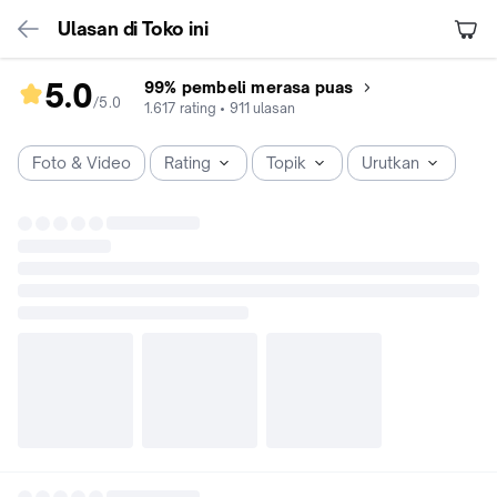
Ulasan di Toko ini
5.0
99% pembeli merasa puas
/5
.
0
rating
1.617
rating
•
911
ulasan
toko
5.0
Foto & Video
Rating
Topik
Urutkan
dari
5