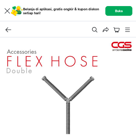
Belanja di aplikasi, gratis ongkir & kupon diskon
Buka
setiap hari!