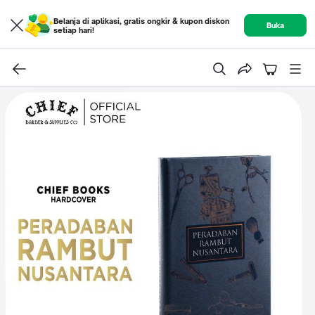
Belanja di aplikasi, gratis ongkir & kupon diskon
Buka
setiap hari!