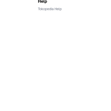
Help
Tokopedia Help
Terms and Condition
Privacy
Keamanan & Privasi
Ikuti Kami