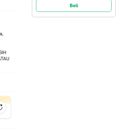
Beli
a,
SIH
ATAU