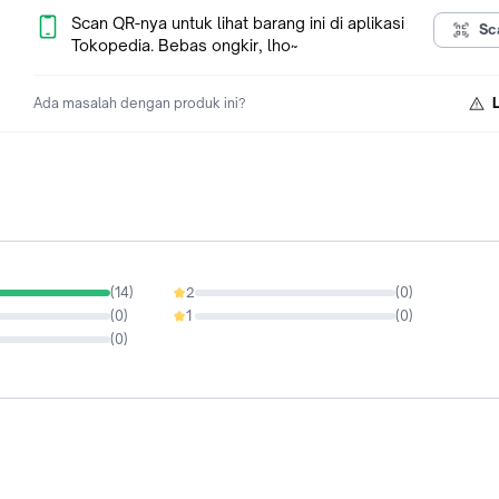
Scan QR-nya untuk lihat barang ini di aplikasi
Sc
Tokopedia. Bebas ongkir, lho~
Ada masalah dengan produk ini?
(
14
)
2
(
0
)
0%
(
0
)
1
(
0
)
0%
(
0
)