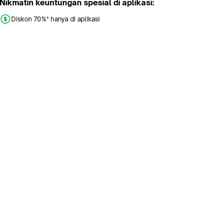
Nikmatin keuntungan spesial di aplikasi:
Diskon 70%* hanya di aplikasi
Promo khusus aplikasi
Gratis Ongkir tiap hari
Buka aplikasi dengan scan QR atau klik tombol:
Pelajari Selengkapnya