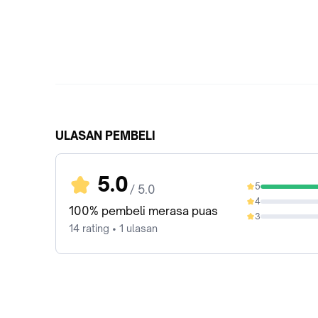
ULASAN PEMBELI
5.0
5
/ 5.0
100%
4
0%
100% pembeli merasa puas
3
0%
14 rating • 1 ulasan