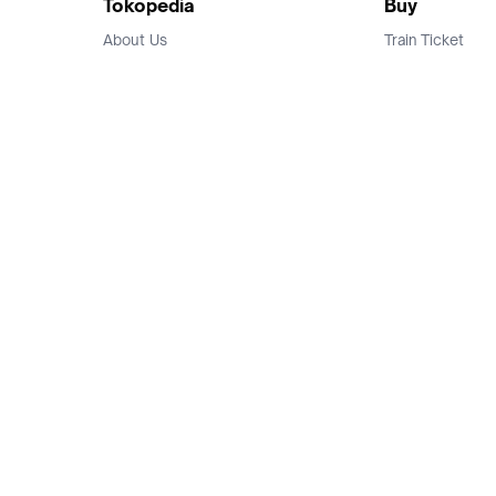
Tokopedia
Buy
About Us
Train Ticket
Career
Flight Ticket
Blog
Ticket Events
Tokopedia Salam
Hotlist
Hotel
Category
Bridestory
Sell
Parentstory
Seller Center
Tokopedia Dictionary
Mitra Toppers
Mall
Register Mall
Tokopedia Apps
Billing & Top up
Deals Tokopedia
Finance
Free Shipping