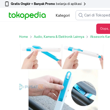
Gratis Ongkir + Banyak Promo
belanja di aplikasi
Kategori
Oops, 
Kuas Sikat Sapu+ Sekop Mini Pembersih Debu Keyboard Laptop Komputer - Hitam
Home
Audio, Kamera & Elektronik Lainnya
Aksesoris Ka