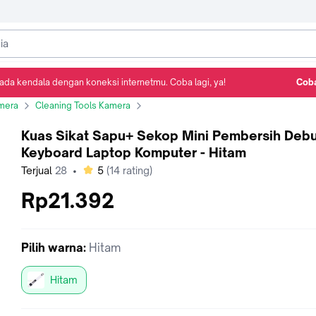
ada kendala dengan koneksi internetmu. Coba lagi, ya!
Coba
Detail Produk
Ulasan
Rekomendasi
mera
Cleaning Tools Kamera
Kuas Sikat Sapu+ Sekop Mini Pembersih D
Kuas Sikat Sapu+ Sekop Mini Pembersih Deb
Keyboard Laptop Komputer - Hitam
bintang
Terjual
28
•
5
(
14
rating)
Rp21.392
Pilih
warna
:
Hitam
Hitam