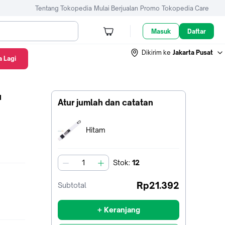
Tentang Tokopedia
Mulai Berjualan
Promo
Tokopedia Care
Masuk
Daftar
Dikirim ke
Jakarta Pusat
 Lagi
ebu Keyboard Laptop Komputer - Hitam
u
Atur jumlah dan catatan
Terpilih:
Hitam
Stok
:
12
jumlah
Rp21.392
Subtotal
+ Keranjang