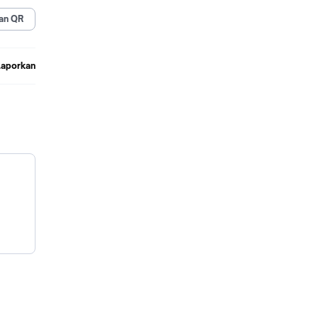
an QR
Laporkan