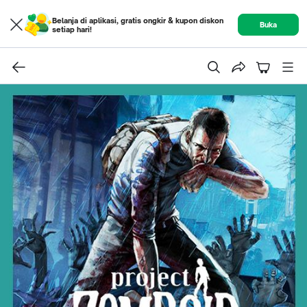
Belanja di aplikasi, gratis ongkir & kupon diskon
Buka
setiap hari!