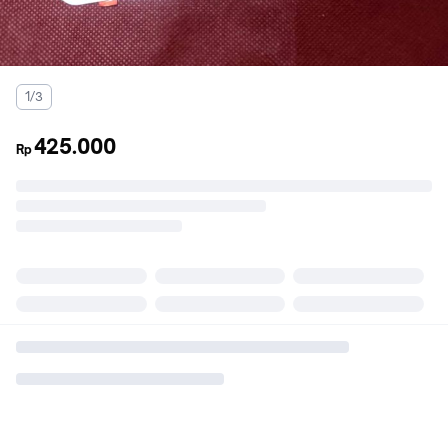
1/3
425.000
Rp