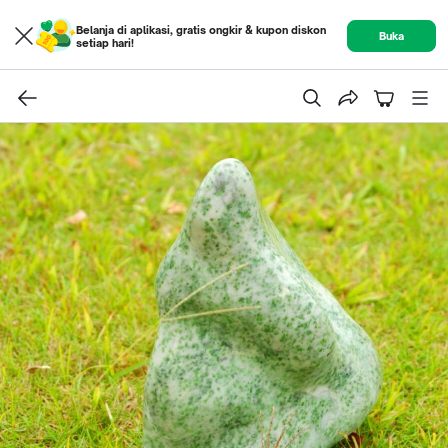
Belanja di aplikasi, gratis ongkir & kupon diskon
Buka
setiap hari!