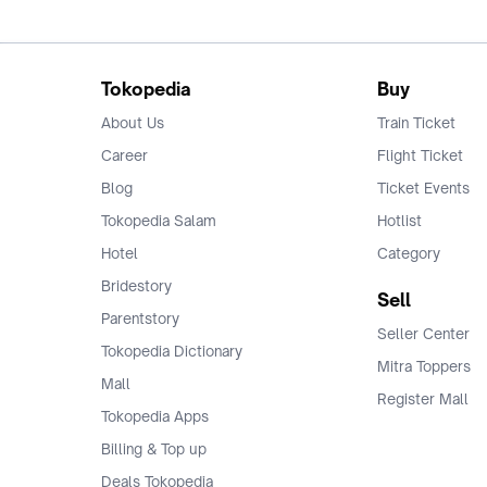
Tokopedia
Buy
About Us
Train Ticket
Career
Flight Ticket
Blog
Ticket Events
Tokopedia Salam
Hotlist
Hotel
Category
Bridestory
Sell
Parentstory
Seller Center
Tokopedia Dictionary
Mitra Toppers
Mall
Register Mall
Tokopedia Apps
Billing & Top up
Deals Tokopedia