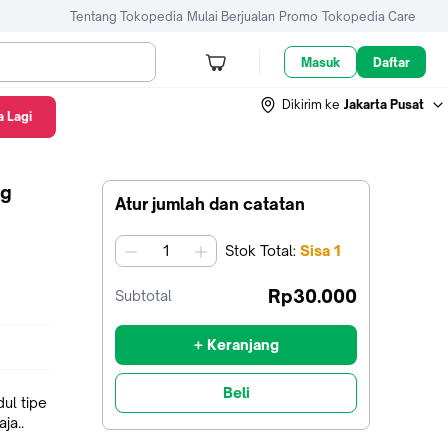
Tentang Tokopedia
Mulai Berjualan
Promo
Tokopedia Care
Masuk
Daftar
Dikirim ke
Jakarta Pusat
 Lagi
ng
Atur jumlah dan catatan
Stok
Total
:
Sisa
1
jumlah
Rp30.000
Subtotal
+ Keranjang
Beli
dul tipe
ja..