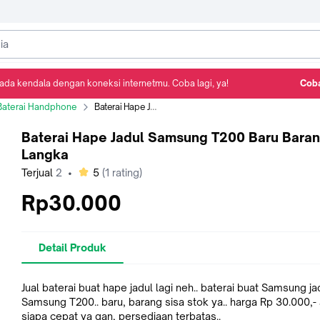
ada kendala dengan koneksi internetmu. Coba lagi, ya!
Coba
Detail Produk
Ulasan
Rekomendasi
Baterai Handphone
Baterai Hape Jadul Samsung T200 Baru Barang Langka
Baterai Hape Jadul Samsung T200 Baru Bara
Langka
bintang
Terjual
2
•
5
(
1
rating)
Rp30.000
Detail Produk
Jual baterai buat hape jadul lagi neh.. baterai buat Samsung ja
Samsung T200.. baru, barang sisa stok ya.. harga Rp 30.000,- a
siapa cepat ya gan, persediaan terbatas..