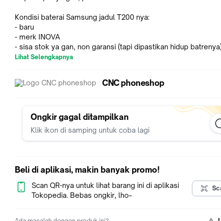
Kondisi baterai Samsung jadul T200 nya:
- baru
- merk INOVA
- sisa stok ya gan, non garansi (tapi dipastikan hidup batrenya
- barang ready stok ya gan, bukan PO
Lihat Selengkapnya
Spesifikasi batere hape jadulnya:
CNC phoneshop
- khusus dipake buat hape jadul Samsung tipe Samsung T200 (liat
gambar utk batrenya ya)
- mungkin bisa buat Samsung lainnya, coba cek gambar ya g
Ongkir gagal ditampilkan
Klik ikon di samping untuk coba lagi
Beli di aplikasi, makin banyak promo!
Scan QR-nya untuk lihat barang ini di aplikasi
Sc
Tokopedia. Bebas ongkir, lho~
Ada masalah dengan produk ini?