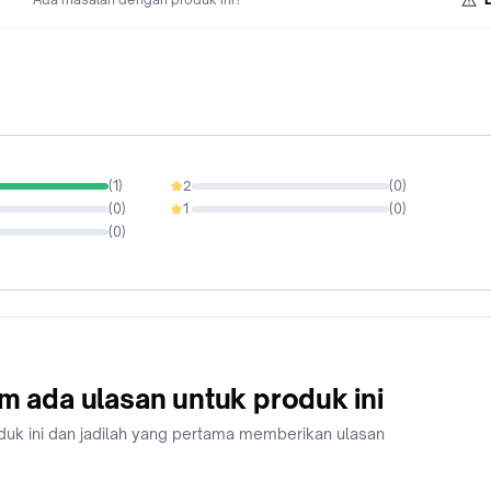
(
1
)
2
(
0
)
0%
(
0
)
1
(
0
)
0%
(
0
)
m ada ulasan untuk produk ini
duk ini dan jadilah yang pertama memberikan ulasan