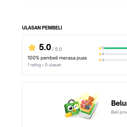
ULASAN PEMBELI
5.0
5
/ 5.0
100%
4
0%
100% pembeli merasa puas
3
0%
1 rating • 0 ulasan
Belu
Beli pro