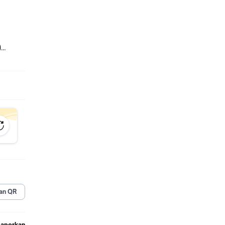
)
an
an QR
Laporkan