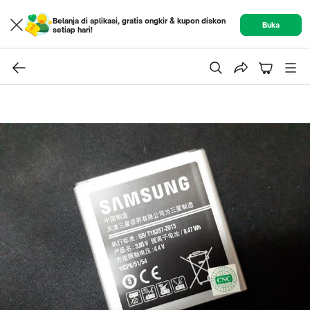
Belanja di aplikasi, gratis ongkir & kupon diskon
Buka
setiap hari!