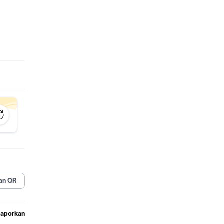
enjual)
an QR
Laporkan