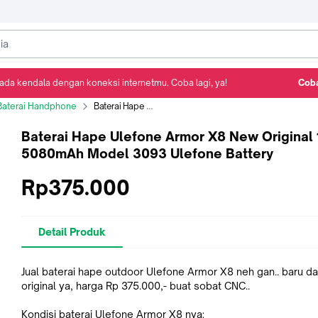
ada kendala dengan koneksi internetmu. Coba lagi, ya!
Coba
Detail Produk
Ulasan
Rekomendasi
Baterai Handphone
Baterai Hape Ulefone Armor X8 New Original 100% 5080mAh Model 3093 Ulefone Battery
Baterai Hape Ulefone Armor X8 New Original
5080mAh Model 3093 Ulefone Battery
Rp375.000
Detail Produk
Jual baterai hape outdoor Ulefone Armor X8 neh gan.. baru d
original ya, harga Rp 375.000,- buat sobat CNC..
Kondisi baterai Ulefone Armor X8 nya: