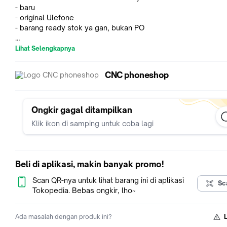
- baru
- original Ulefone
- barang ready stok ya gan, bukan PO
Spesifikasi baterai Ulefone nya:
Lihat Selengkapnya
- model: 3093
- dipakai untuk hape Ulefone Armor X8 (untuk tipe lainnya samain aja
CNC phoneshop
model baterainya gan)
- kapasitas 5080mah (standar original)
- 3.85V Lithium ion polymer, 19.55Wh
- kwalitas original 100%
Ongkir gagal ditampilkan
- dijual sesuai keterangan ya gan, mohon diperhatikan lagi
Klik ikon di samping untuk coba lagi
(kesalahan pemesanan di luar tanggung jawab kami sebagai p
- selebihnya boleh liat gambar gan
Beli di aplikasi, makin banyak promo!
Scan QR-nya untuk lihat barang ini di aplikasi
Sc
Tokopedia. Bebas ongkir, lho~
Ada masalah dengan produk ini?