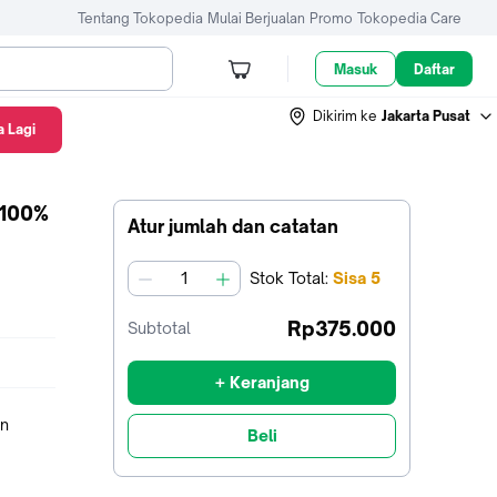
Tentang Tokopedia
Mulai Berjualan
Promo
Tokopedia Care
Masuk
Daftar
Dikirim ke
Jakarta Pusat
 Lagi
 100%
Atur jumlah dan catatan
Stok
Total
:
Sisa
5
jumlah
Rp375.000
Subtotal
+ Keranjang
an
Beli