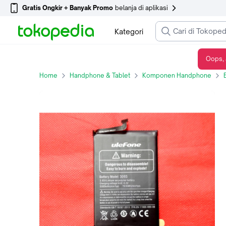
Gratis Ongkir + Banyak Promo
belanja di aplikasi
Kategori
Oops, 
Baterai Hape Ulefone Armor X8 New Original 100% 5080mAh Model 3093 Ulefone Battery
Home
Handphone & Tablet
Komponen Handphone