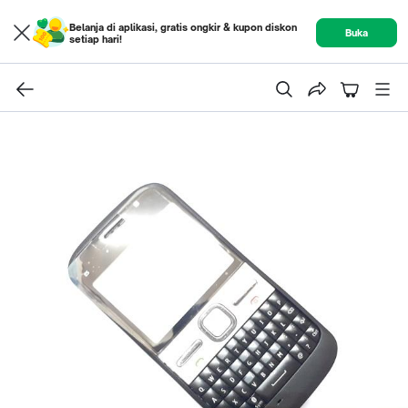
Belanja di aplikasi, gratis ongkir & kupon diskon
Buka
setiap hari!