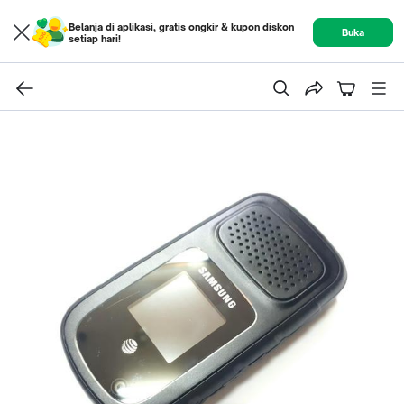
Belanja di aplikasi, gratis ongkir & kupon diskon
Buka
setiap hari!