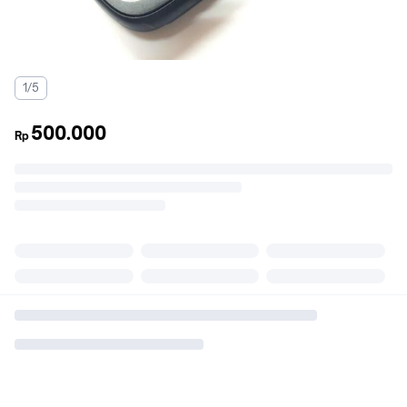
1/5
500.000
Rp