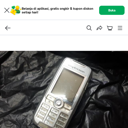
Belanja di aplikasi, gratis ongkir & kupon diskon
Buka
setiap hari!