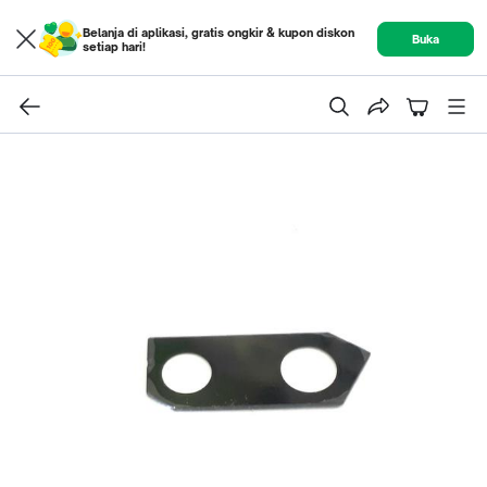
Belanja di aplikasi, gratis ongkir & kupon diskon
Buka
setiap hari!