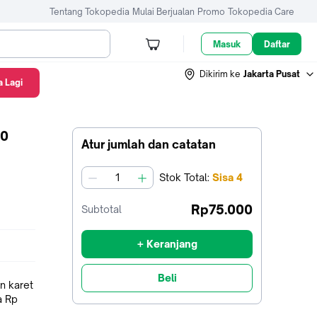
Tentang Tokopedia
Mulai Berjualan
Promo
Tokopedia Care
Masuk
Daftar
Dikirim ke
Jakarta Pusat
 Lagi
00
Atur jumlah dan catatan
Stok
Total
:
Sisa
4
jumlah
Rp75.000
Subtotal
+ Keranjang
Beli
an karet
a Rp