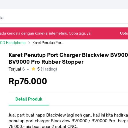
ada kendala dengan koneksi internetmu. Coba lagi, ya!
Coba
Detail Produk
Ulasan
Rekomendasi
LCD Handphone
Karet Penutup Port Charger Blackview BV9000 BV9000 Pro Rubber Stopper
Karet Penutup Port Charger Blackview BV90
BV9000 Pro Rubber Stopper
bintang
Terjual
6
•
5
(
1
rating)
Rp75.000
Detail Produk
Jual part buat hape Blackview lagi neh gan.. kali ini kita hadirk
penutup port charger Blackview BV9000 / BV9000 Pro.. harg
75.000,- aja buat agan2 sobat CNC..