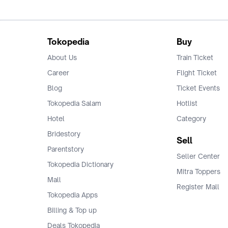
Tokopedia
Buy
About Us
Train Ticket
Career
Flight Ticket
Blog
Ticket Events
Tokopedia Salam
Hotlist
Hotel
Category
Bridestory
Sell
Parentstory
Seller Center
Tokopedia Dictionary
Mitra Toppers
Mall
Register Mall
Tokopedia Apps
Billing & Top up
Deals Tokopedia