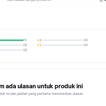
(
1
)
2
(
0
)
0%
(
0
)
1
(
0
)
0%
(
0
)
m ada ulasan untuk produk ini
duk ini dan jadilah yang pertama memberikan ulasan