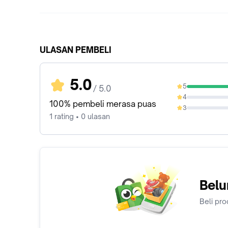
ULASAN PEMBELI
5.0
5
/ 5.0
100%
4
0%
100% pembeli merasa puas
3
0%
1 rating • 0 ulasan
Belu
Beli pro