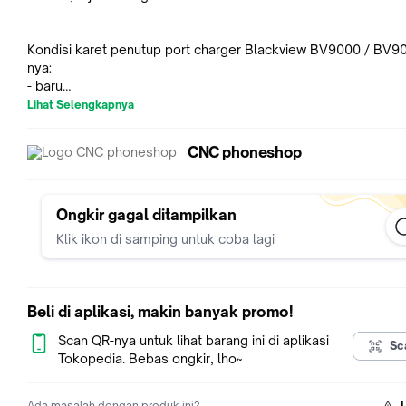
Kondisi karet penutup port charger Blackview BV9000 / BV9
nya:
- baru
- original Blackview
Lihat Selengkapnya
- barang ready stok ya gan, bukan PO
- non garansi ya
CNC phoneshop
Spesifikasi karet penutup (rubber) hape outdoor nya:
- khusus buat hape outdoor Blackview BV9000 dan Blackview
Ongkir gagal ditampilkan
BV9000 Pro
Klik ikon di samping untuk coba lagi
- kwalitas original Blackview ya
- beda dgn karet penutup port simcard ya gan
- selebihnya boleh liat gambar ya gan
Beli di aplikasi, makin banyak promo!
Scan QR-nya untuk lihat barang ini di aplikasi
Sc
Tokopedia. Bebas ongkir, lho~
Ada masalah dengan produk ini?