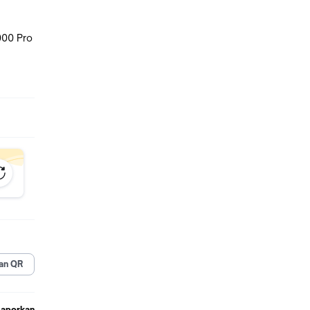
000 Pro
an QR
Laporkan