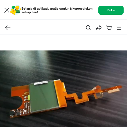
Belanja di aplikasi, gratis ongkir & kupon diskon
Buka
setiap hari!