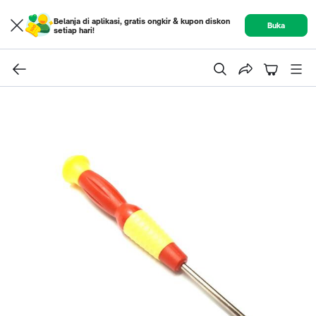
Belanja di aplikasi, gratis ongkir & kupon diskon
Buka
setiap hari!