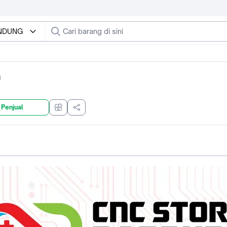
ANDUNG
G
 Penjual