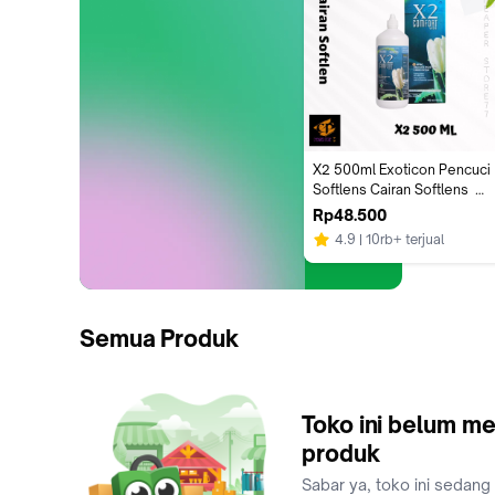
X2 500ml Exoticon Pencuci 
Softlens Cairan Softlens  
Best Seller Formula Baru 
Rp48.500
HPMC Delicate Moisture 
4.9
10rb+ terjual
Care System Untuk Semua 
Jenis Soft Contact Lens Exp 
Desember 2028
Semua Produk
Toko ini belum me
produk
Sabar ya, toko ini sedang