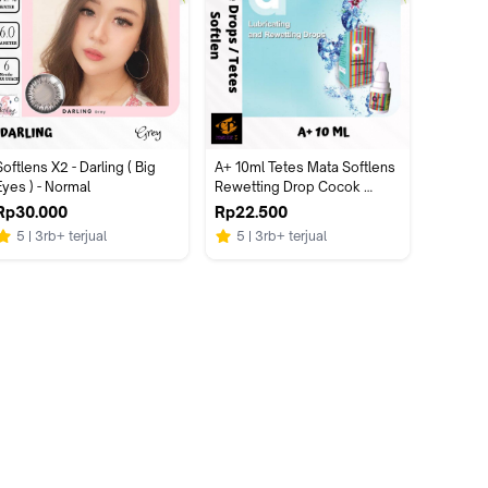
oftlens X2 - Darling ( Big 
A+ 10ml Tetes Mata Softlens 
TETES 
Eyes ) - Normal
Rewetting Drop Cocok 
SEEN 15
Untuk Segala Jenis Mata
EXPIRE
Rp30.000
Rp22.500
Rp11.0
5
3rb+ terjual
5
3rb+ terjual
4.9