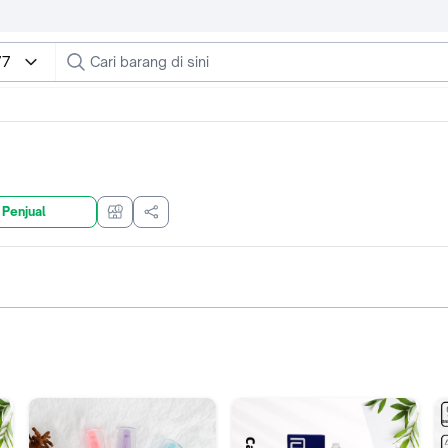
77
 Penjual