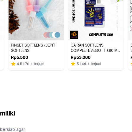
PINSET SOFTLENS / JEPIT 
CAIRAN SOFTLENS 
S
SOFTLENS
COMPLETE ABBOTT 360 ML 
MULTI PURPOSE SOLUTION 
Rp5.500
Rp53.000
EXP OKTOBER 2027
4.9
7rb+ terjual
5
4rb+ terjual
miliki
 bersiap agar