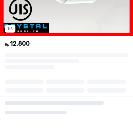
1/3
12.800
Rp