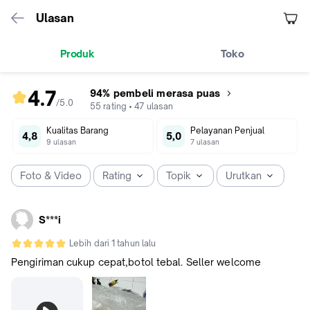
Ulasan
Produk
Toko
4.7
94% pembeli merasa puas
/5
.
0
rating
55
rating
•
47
ulasan
produk
Kualitas Barang
Pelayanan Penjual
4.7
4,8
5,0
9
ulasan
7
ulasan
dari
5
Foto & Video
Rating
Topik
Urutkan
S***i
Lebih dari 1 tahun lalu
Pengiriman cukup cepat,botol tebal. Seller welcome