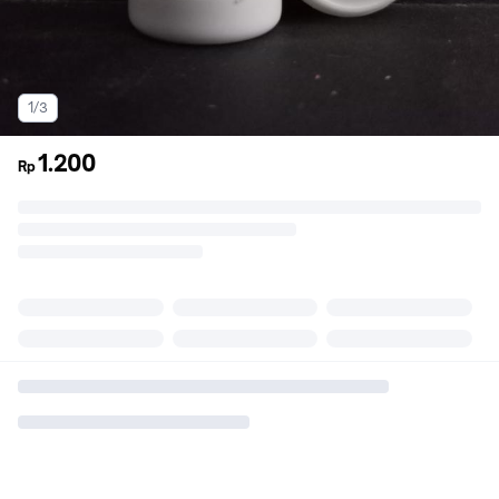
1/3
1.200
Rp