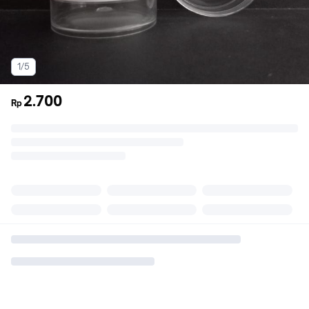
1/5
2.700
Rp