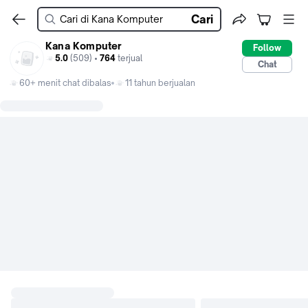
Cari
Kana Komputer
Follow
5.0
(509) •
764
terjual
Chat
60+ menit chat dibalas
11 tahun berjualan