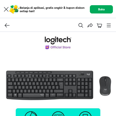
Belanja di aplikasi, gratis ongkir & kupon diskon
Buka
setiap hari!