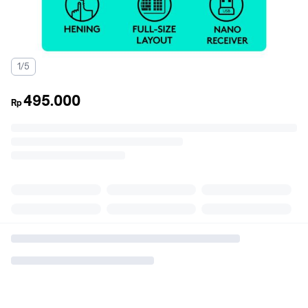
1/5
495.000
Rp