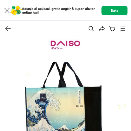
Belanja di aplikasi, gratis ongkir & kupon diskon
Buka
setiap hari!