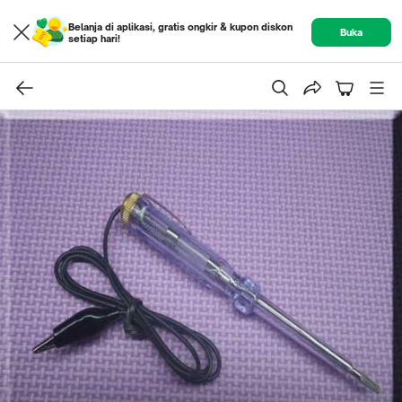
Belanja di aplikasi, gratis ongkir & kupon diskon
Buka
setiap hari!