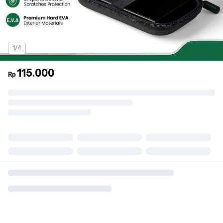
1/4
115.000
Rp