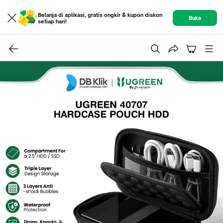
Belanja di aplikasi, gratis ongkir & kupon diskon
Buka
setiap hari!