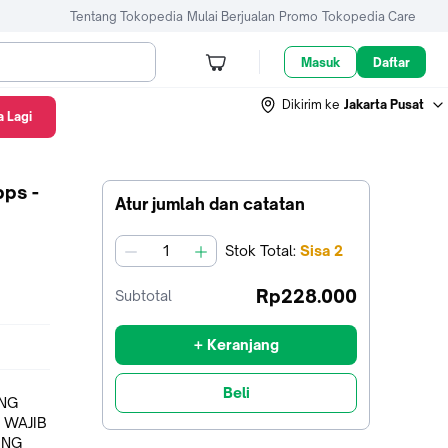
Tentang Tokopedia
Mulai Berjualan
Promo
Tokopedia Care
Masuk
Daftar
Dikirim ke
Jakarta Pusat
 Lagi
ps -
Atur jumlah dan catatan
Stok
Total
:
Sisa
2
jumlah
Rp228.000
Subtotal
+ Keranjang
Beli