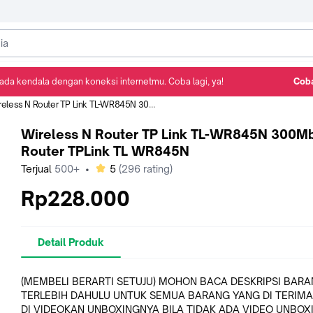
ada kendala dengan koneksi internetmu. Coba lagi, ya!
Coba
Detail Produk
Ulasan
Rekomendasi
ess N Router TP Link TL-WR845N 300Mbps - Router TPLink TL WR845N
Wireless N Router TP Link TL-WR845N 300Mb
Router TPLink TL WR845N
bintang
Terjual
500+
•
5
(
296
rating)
Rp228.000
Detail Produk
(MEMBELI BERARTI SETUJU) MOHON BACA DESKRIPSI BARANG
TERLEBIH DAHULU UNTUK SEMUA BARANG YANG DI TERIMA WAJIB
DI VIDEOKAN UNBOXINGNYA BILA TIDAK ADA VIDEO UNBOXING