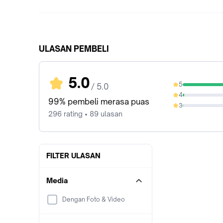
ULASAN PEMBELI
5.0
5
/ 5.0
97.97%
4
1.69%
99% pembeli merasa puas
3
0.34%
296 rating • 89 ulasan
FILTER ULASAN
Media
Dengan Foto & Video