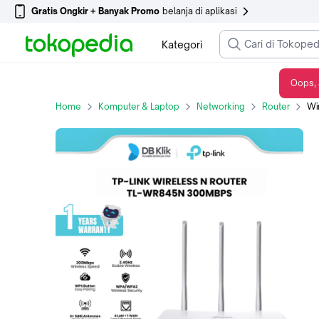
Gratis Ongkir + Banyak Promo
belanja di aplikasi
Kategori
Oops, 
Wireless N Router TP Link TL-WR845N 300Mbps - Router TPLink TL WR845N
Home
Komputer & Laptop
Networking
Router
Wirel