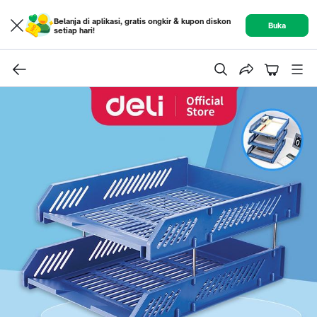
Belanja di aplikasi, gratis ongkir & kupon diskon
Buka
setiap hari!