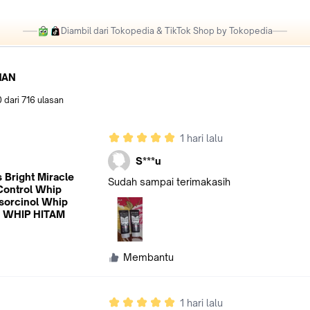
Diambil dari Tokopedia & TikTok Shop by Tokopedia
HAN
0
dari
716
ulasan
1 hari lalu
S***u
 Bright Miracle
Sudah sampai terimakasih
 Control Whip
sorcinol Whip
- WHIP HITAM
Membantu
1 hari lalu