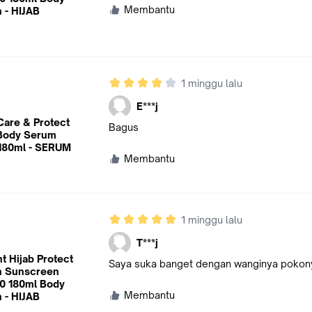
Membantu
 - HIJAB
1 minggu lalu
E***j
 Care & Protect
Bagus
Body Serum
 180ml - SERUM
Membantu
1 minggu lalu
T***j
t Hijab Protect
Saya suka banget dengan wanginya pokonya
in Sunscreen
0 180ml Body
Membantu
 - HIJAB