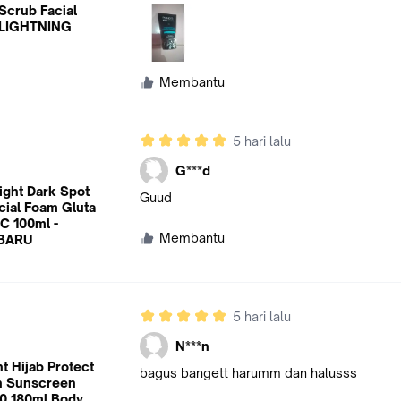
Scrub Facial
 LIGHTNING
Membantu
5 hari lalu
G***d
ight Dark Spot
Guud
cial Foam Gluta
C 100ml -
Membantu
BARU
5 hari lalu
N***n
t Hijab Protect
bagus bangett harumm dan halusss
in Sunscreen
0 180ml Body