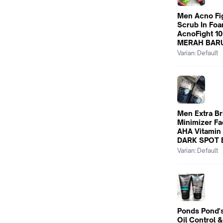
Men Acno Fi
Scrub In Fo
AcnoFight 1
MERAH BAR
Varian:
Default
Men Extra Br
Minimizer Fa
AHA Vitamin 
DARK SPOT 
Varian:
Default
Ponds Pond'
Oil Control