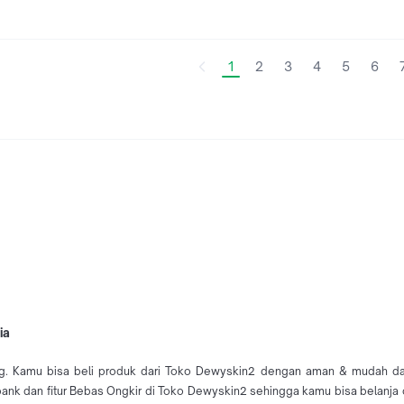
1
2
3
4
5
6
ia
g. Kamu bisa beli produk dari Toko Dewyskin2 dengan aman & mudah dari K
bank dan fitur Bebas Ongkir di Toko Dewyskin2 sehingga kamu bisa belanja