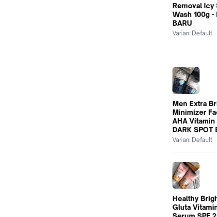
Removal Icy 
Wash 100g -
BARU
Varian:
Default
Men Extra Br
Minimizer Fa
AHA Vitamin 
DARK SPOT 
Varian:
Default
Healthy Brigh
Gluta Vitam
Serum SPF 2