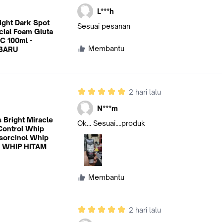
L***h
ight Dark Spot
Sesuai pesanan
cial Foam Gluta
C 100ml -
Membantu
BARU
2 hari lalu
N***m
 Bright Miracle
Ok... Sesuai....produk
 Control Whip
sorcinol Whip
- WHIP HITAM
Membantu
2 hari lalu