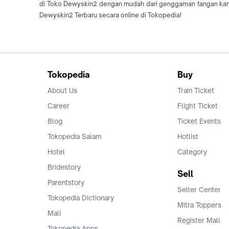
di Toko Dewyskin2 dengan mudah dari genggaman tangan kamu
Dewyskin2 Terbaru secara online di Tokopedia!
Tokopedia
Buy
About Us
Train Ticket
Career
Flight Ticket
Blog
Ticket Events
Tokopedia Salam
Hotlist
Hotel
Category
Bridestory
Sell
Parentstory
Seller Center
Tokopedia Dictionary
Mitra Toppers
Mall
Register Mall
Tokopedia Apps