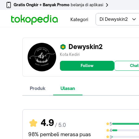
Gratis Ongkir + Banyak Promo
belanja di aplikasi
Di Dewyskin2
Kategori
Dewyskin2
Kota Kediri
Follow
Chat
Produk
Ulasan
4.9
5
/ 5.0
89.73%
4
9.25%
98% pembeli merasa puas
3
1.37%