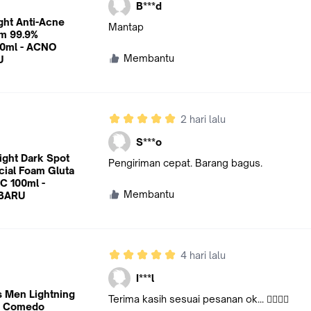
B***d
ght Anti-Acne
Mantap
am 99.9%
00ml - ACNO
Membantu
U
2 hari lalu
S***o
ight Dark Spot
Pengiriman cepat. Barang bagus.
cial Foam Gluta
C 100ml -
Membantu
BARU
4 hari lalu
I***l
s Men Lightning
Terima kasih sesuai pesanan ok... 👍🏻👍🏻
 & Comedo