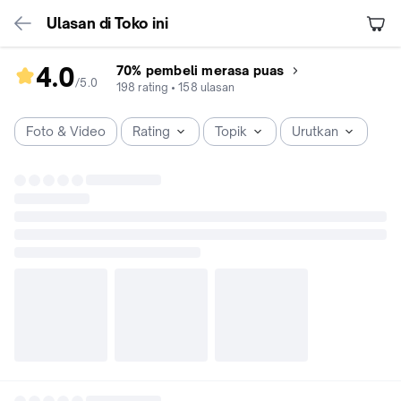
Ulasan di Toko ini
4.0
70% pembeli merasa puas
/5
.
0
rating
198
rating
•
158
ulasan
toko
4.0
Foto & Video
Rating
Topik
Urutkan
dari
5