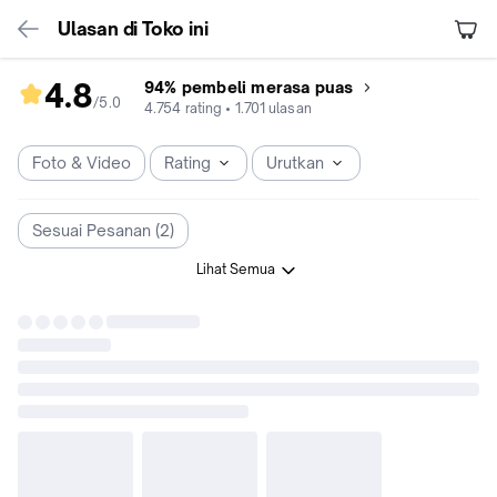
Ulasan di Toko ini
4.8
94% pembeli merasa puas
/5
.
0
rating
4.754
rating
•
1.701
ulasan
toko
4.8
Foto & Video
Rating
Urutkan
dari
5
Sesuai Pesanan (2)
Lihat Semua