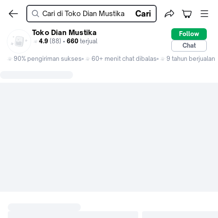
Cari
Toko Dian Mustika
Follow
4.9
(88) •
660
terjual
Chat
90% pengiriman sukses
60+ menit chat dibalas
9 tahun berjualan