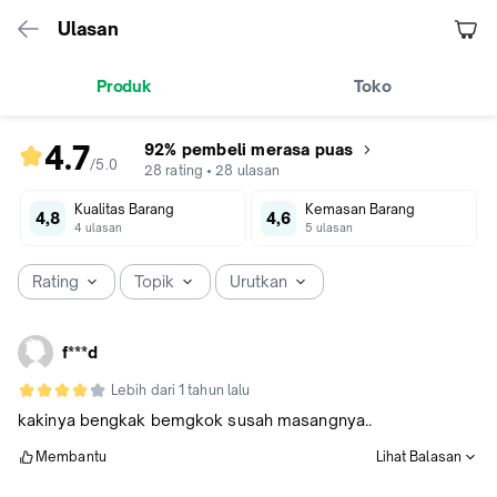
Ulasan
Produk
Toko
4.7
92% pembeli merasa puas
/5
.
0
rating
28
rating
•
28
ulasan
produk
Kualitas Barang
Kemasan Barang
4.7
4,8
4,6
4
ulasan
5
ulasan
dari
5
Rating
Topik
Urutkan
f***d
Lebih dari 1 tahun lalu
kakinya bengkak bemgkok susah masangnya..
Membantu
Lihat Balasan