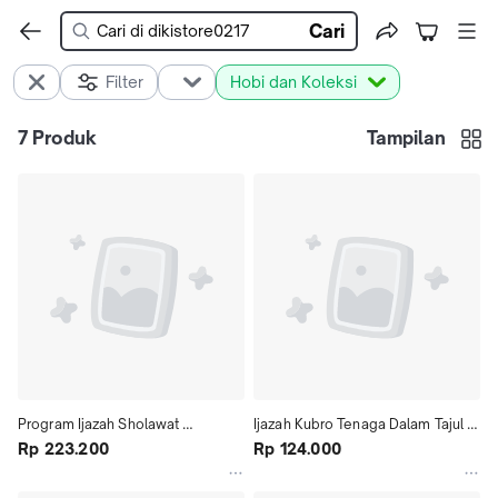
Cari
Filter
Hobi dan Koleksi
7
Produk
Tampilan
Program Ijazah Sholawat 
Ijazah Kubro Tenaga Dalam Tajul 
Ashonaka Tingkat Guru
Rp 223.200
Sulaiman Tenaga Dalam Nur Ilahi T
Rp 124.000