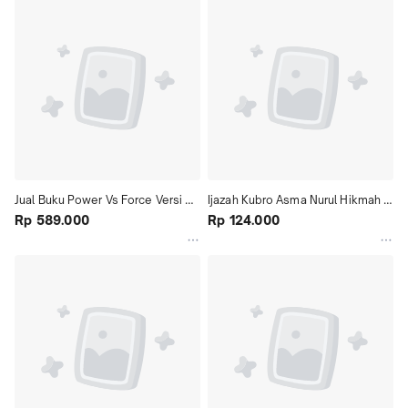
Jual Buku Power Vs Force Versi 
Ijazah Kubro Asma Nurul Hikmah 
Terjemahan Bahasa Indonesia - 
Rp 589.000
Kubro Tingkat Maha Guru Sepuh
Rp 124.000
Davi