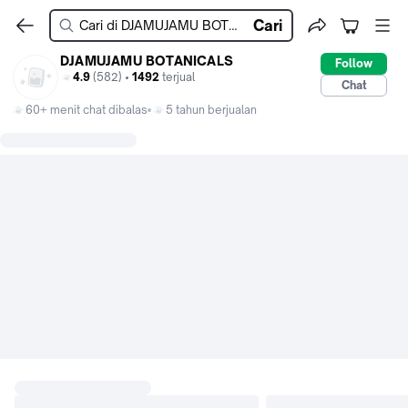
Cari
DJAMUJAMU BOTANICALS
Follow
4.9
(582) •
1492
terjual
Chat
60+ menit chat dibalas
5 tahun berjualan