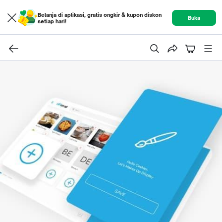
Belanja di aplikasi, gratis ongkir & kupon diskon
Buka
setiap hari!