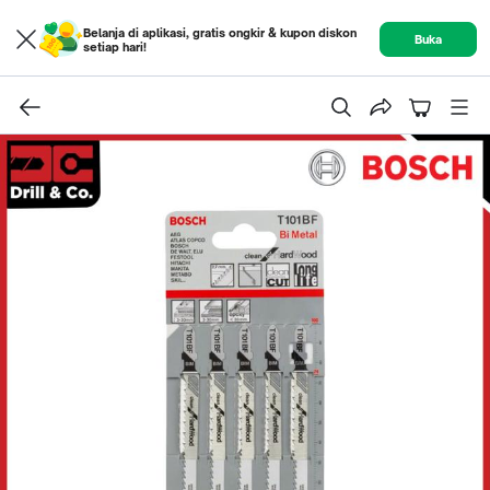
Belanja di aplikasi, gratis ongkir & kupon diskon
Buka
setiap hari!