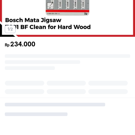
1/2
234.000
Rp