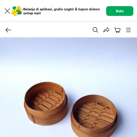
Belanja di aplikasi, gratis ongkir & kupon diskon
Buka
setiap hari!