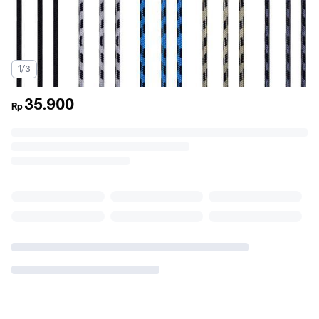
1/3
35.900
Rp