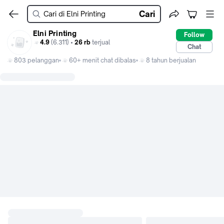
Cari
Elni Printing
Follow
4.9
(6.311) •
26 rb
terjual
Chat
803 pelanggan
60+ menit chat dibalas
8 tahun berjualan