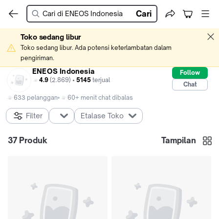
Cari
Toko sedang libur
Toko sedang libur. Ada potensi keterlambatan dalam 
pengiriman.
ENEOS Indonesia
Follow
4.9
(2.869) •
5145
terjual
Chat
633 pelanggan
60+ menit chat dibalas
Filter
Etalase Toko
37
Produk
Tampilan