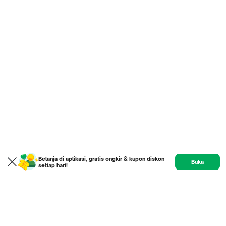
Belanja di aplikasi, gratis ongkir & kupon diskon
Buka
setiap hari!
Product
Etalase
Review