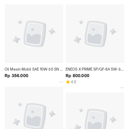
Oli Mesin Mobil SAE 10W-30 SN 
ENEOS X PRIME SP/GF-6A 5W-30 
Kemasan 4 Liter Car Engine
Rp 356.000
Ukuran 4 Liter
Rp 800.000
4.6