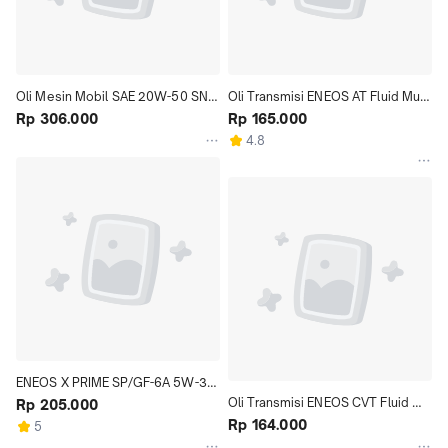
Oli Mesin Mobil SAE 20W-50 SN 
Oli Transmisi ENEOS AT Fluid Multi 
Kemasan 4 Liter Car Engine
Rp 306.000
Kemasan 1 Liter Car Engine
Rp 165.000
4.8
ENEOS X PRIME SP/GF-6A 5W-30 
Oli Transmisi ENEOS CVT Fluid 
Ukuran 1 Liter
Rp 205.000
Kemasan 1 Liter
Rp 164.000
5