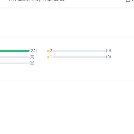
(
22
)
2
(
0
)
0%
(
0
)
1
(
0
)
0%
(
0
)