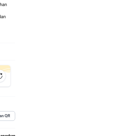
han
dan
n
,
an QR
Laporkan