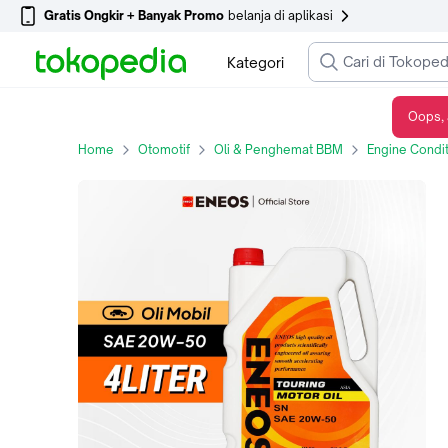
Gratis Ongkir + Banyak Promo
belanja di aplikasi
Kategori
Oops, 
Oli Mesin Mobil SAE 20W-50 SN Kemasan 4 Liter Car Engine
Home
Otomotif
Oli & Penghemat BBM
Engine Condit