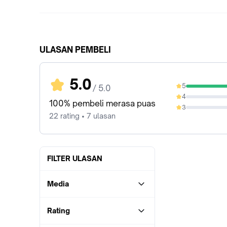
ULASAN PEMBELI
5.0
5
/ 5.0
100%
4
0%
100% pembeli merasa puas
3
0%
22 rating • 7 ulasan
FILTER ULASAN
Media
Rating