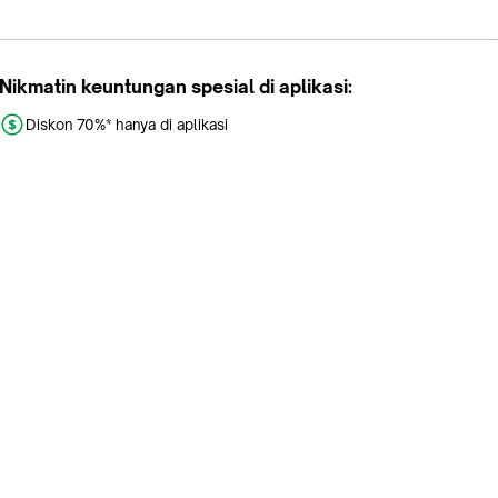
Nikmatin keuntungan spesial di aplikasi:
Diskon 70%* hanya di aplikasi
Promo khusus aplikasi
Gratis Ongkir tiap hari
Buka aplikasi dengan scan QR atau klik tombol:
Pelajari Selengkapnya