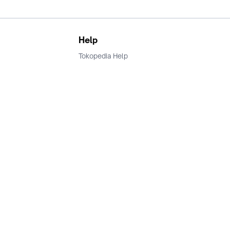
Help
Tokopedia Help
Terms and Condition
Privacy
Keamanan & Privasi
Ikuti Kami