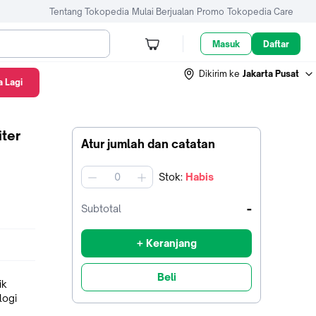
Tentang Tokopedia
Mulai Berjualan
Promo
Tokopedia Care
Masuk
Daftar
Dikirim ke
Jakarta Pusat
 Lagi
ter
Atur jumlah dan catatan
Stok
:
Habis
jumlah
-
Subtotal
+ Keranjang
Beli
ik
logi