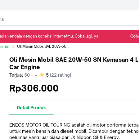
ada kendala dengan koneksi internetmu. Coba lagi, ya!
Coba
Detail Produk
Ulasan
Rekomendasi
ioner
Oli Mesin Mobil SAE 20W-50 SN Kemasan 4 Liter Car Engine
Oli Mesin Mobil SAE 20W-50 SN Kemasan 4 Li
Car Engine
bintang
Terjual
50+
•
5
(
22
rating)
Rp306.000
Detail Produk
ENEOS MOTOR OIL TOURING adalah oli motor performa terba
untuk mesin bensin dan diesel mobil. Dicampur dengan tekno
pelumas yang luar biasa dari JX Nippon Oil & Energy.