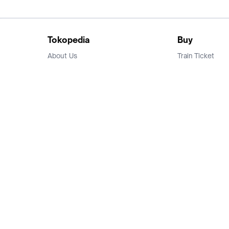
Tokopedia
Buy
About Us
Train Ticket
Career
Flight Ticket
Blog
Ticket Events
Tokopedia Salam
Hotlist
Hotel
Category
Bridestory
Sell
Parentstory
Seller Center
Tokopedia Dictionary
Mitra Toppers
Mall
Register Mall
Tokopedia Apps
Billing & Top up
Deals Tokopedia