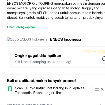
ENEOS MOTOR OIL TOURING merupakan oli mesin dengan ba
dasar mineral yang diproses dengan teknologi tinggi yang
mempunyai grade API SN, cocok untuk semua mesin bensin 
diesel. Baik untuk mobil yang sudah lama tahun produksinya.
ENEOS MOTOR OIL TOURING menawarkan:
Lihat Selengkapnya
Performa luar biasa dalam semua kondisi
Kompatibilitas yang sangat baik dengan kendaraan bensin da
ENEOS Indonesia
diesel
Performa yang sangat baik dengan kendaraan Jepang (Toyota
Nissan, Honda, Mitsubishi, Daihatsu)
Cocok untuk mesin performa tinggi, termasuk kendaraan
Ongkir gagal ditampilkan
turbocharger
Klik ikon di samping untuk coba lagi
Performa terbaik di kelas SN/CF 20W-50
Beli di aplikasi, makin banyak promo!
Scan QR-nya untuk lihat barang ini di aplikasi
Sc
Tokopedia. Bebas ongkir, lho~
Ada masalah dengan produk ini?