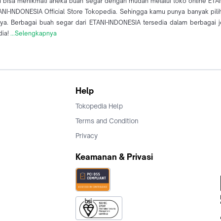
u bisa menikmati aneka buah segar dengan mudah melalui toko online ETANI
I-INDONESIA Official Store Tokopedia. Sehingga kamu punya banyak piliha
nya. Berbagai buah segar dari ETANI-INDONESIA tersedia dalam berbagai 
ia!
...Selengkapnya
Help
Tokopedia Help
Terms and Condition
Privacy
Keamanan & Privasi