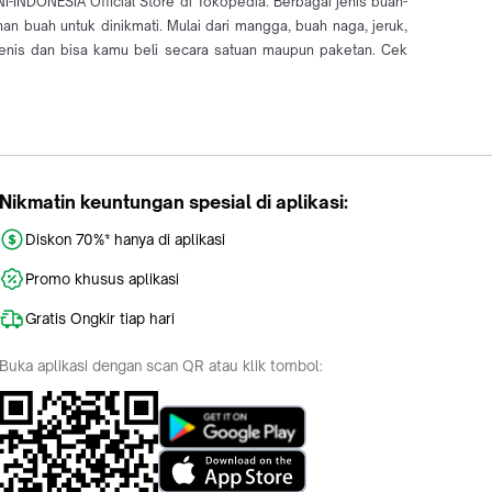
-INDONESIA Official Store di Tokopedia. Berbagai jenis buah-
n buah untuk dinikmati. Mulai dari mangga, buah naga, jeruk,
jenis dan bisa kamu beli secara satuan maupun paketan. Cek
Nikmatin keuntungan spesial di aplikasi:
Diskon 70%* hanya di aplikasi
Promo khusus aplikasi
Gratis Ongkir tiap hari
Buka aplikasi dengan scan QR atau klik tombol: