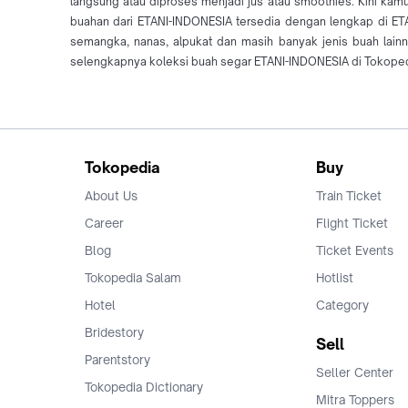
langsung atau diproses menjadi jus atau smoothies. Kini kam
buahan dari ETANI-INDONESIA tersedia dengan lengkap di ETAN
semangka, nanas, alpukat dan masih banyak jenis buah lain
selengkapnya koleksi buah segar ETANI-INDONESIA di Tokoped
Tokopedia
Buy
About Us
Train Ticket
Career
Flight Ticket
Blog
Ticket Events
Tokopedia Salam
Hotlist
Hotel
Category
Bridestory
Sell
Parentstory
Seller Center
Tokopedia Dictionary
Mitra Toppers