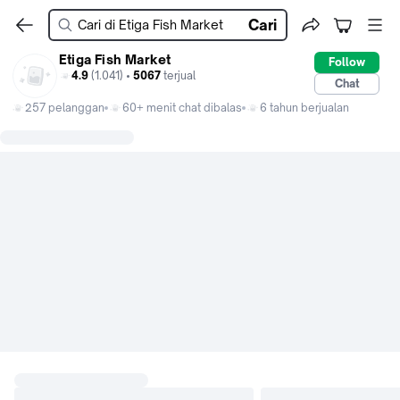
Cari
Etiga Fish Market
Follow
4.9
(1.041) •
5067
terjual
Chat
257 pelanggan
60+ menit chat dibalas
6 tahun berjualan