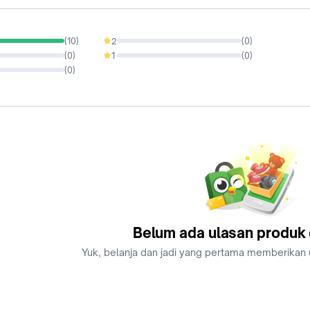
(
10
)
2
(
0
)
0%
(
0
)
1
(
0
)
0%
(
0
)
Belum ada ulasan produk d
Yuk, belanja dan jadi yang pertama memberikan u