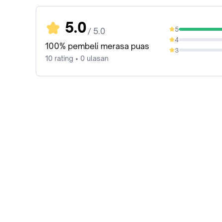
5.0
5
/ 5.0
100%
4
0%
100% pembeli merasa puas
3
0%
10 rating • 0 ulasan