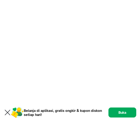
Belanja di aplikasi, gratis ongkir & kupon diskon
Buka
setiap hari!
Product
Etalase
Review