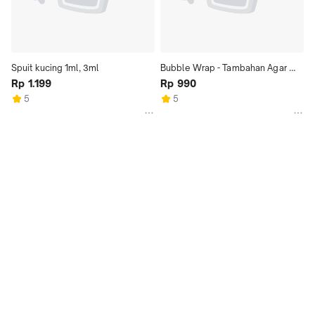
Spuit kucing 1ml, 3ml
Bubble Wrap - Tambahan Agar 
Rp 1.199
Produk Aman Terlindung
Rp 990
5
5